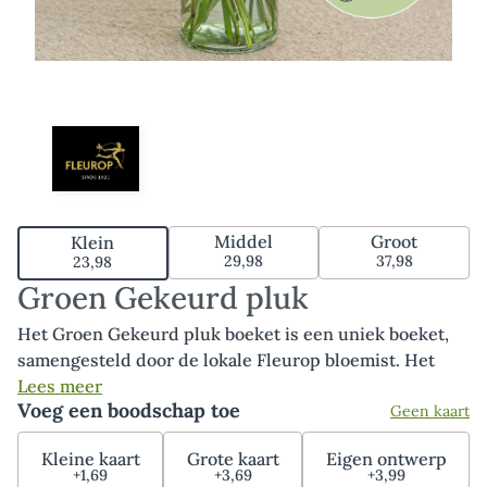
Middel
Groot
Klein
29,98
37,98
23,98
Groen Gekeurd pluk
Het Groen Gekeurd pluk boeket is een uniek boeket,
samengesteld door de lokale Fleurop bloemist. Het
boeket bestaat uit duurzaam gekwalificeerde MPS-A+
Lees meer
Voeg een boodschap toe
Geen kaart
en MPS-A kwaliteitsbloemen die op het moment van
bestellen goed beschikbaar zijn. MPS- ABC is het
Kleine kaart
Grote kaart
Eigen ontwerp
wereldwijde certificaat dat duurzaamheid van bloemen
+1,69
+3,69
+3,99