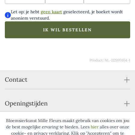
aantoonbaar maakt. Door te kiezen voor een Groen
Gekeurd-boeket ben je zeker van de meest duurzame
Let op: je hebt
geen kaart
geselecteerd, je boeket wordt
en groene keuze uit het Fleurop assortiment. Het
anoniem verstuurd.
afgebeelde boeket is een voorbeeld van het
middelformaat. Omdat het boeket wordt samengesteld
IK WIL BESTELLEN
met de mooiste bloemen die op dat moment
beschikbaar en verantwoord verkregen zijn, is ieder
boeket uniek. Hierdoor kan de samenstelling iets
afwijken van het voorbeeld, afhankelijk van de
Product: NL-112999104-1
beschikbaarheid.
Contact
Openingstijden
Bloemsierkunst Mille Fleurs maakt gebruik van cookies om jou
Service
de best mogelijke ervaring te bieden. Lees
hier
alles over onze
cookie- en privacy verklaring. Klik op "Accepteren" om te