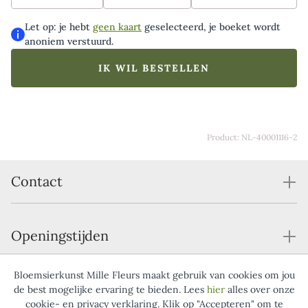
geleverd inclusief onze luxueuze bonbons en is
hierdoor het perfecte cadeau om te geven en te
Let op: je hebt
geen kaart
geselecteerd, je boeket wordt
krijgen. De drie handgemaakte bonbons zijn gehuld in
anoniem verstuurd.
een luxe cadeauverpakking en gevuld met een romige
en zachte pralinévulling in de smaken amandel,
IK WIL BESTELLEN
hazelnoot en pistache. Een kleurrijk trio dat
gegarandeerd in de smaak zal vallen.
Product: NL-40001116-2
Contact
Openingstijden
Bloemsierkunst Mille Fleurs maakt gebruik van cookies om jou
Service
de best mogelijke ervaring te bieden. Lees
hier
alles over onze
cookie- en privacy verklaring. Klik op "Accepteren" om te