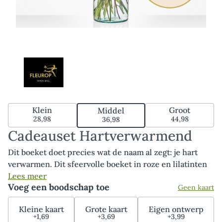
Klein
Groot
Middel
28,98
44,98
36,98
Cadeauset Hartverwarmend
Dit boeket doet precies wat de naam al zegt: je hart
verwarmen. Dit sfeervolle boeket in roze en lilatinten
kenmerkt zich door de opvallende gerbera, kleurrijke
Lees meer
Voeg een boodschap toe
Geen kaart
roos en prachtige anjer. Een boeket dat zeker in de
smaak zal vallen dankzij de warme tinten en het
Kleine kaart
Grote kaart
Eigen ontwerp
compacte formaat. Het boeket Hartverwarmend wordt
+1,69
+3,69
+3,99