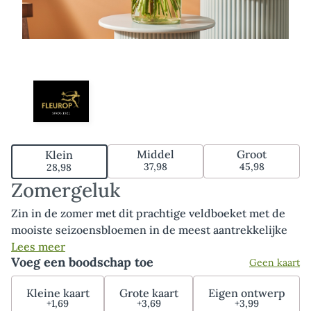
Middel
Groot
Klein
37,98
45,98
28,98
Zomergeluk
Zin in de zomer met dit prachtige veldboeket met de
mooiste seizoensbloemen in de meest aantrekkelijke
pasteltinten. Van lichtblauw tot perzik en dieproze.
Lees meer
Voeg een boodschap toe
Geen kaart
Met het boeket Zomergeluk zorg je gegarandeerd voor
een glimlach op het gezicht van de ontvanger. Tip:
Kleine kaart
Grote kaart
Eigen ontwerp
bestel onze bijpassende vaas, luxe bonbons of heerlijke
+1,69
+3,69
+3,99