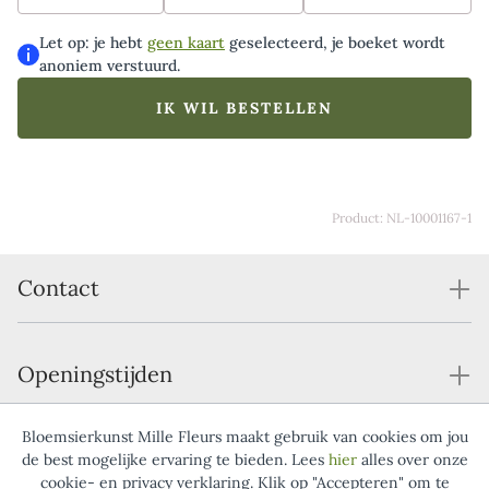
chocolade en maak de verrassing compleet.
Let op: je hebt
geen kaart
geselecteerd, je boeket wordt
anoniem verstuurd.
IK WIL BESTELLEN
Product: NL-10001167-1
Contact
Openingstijden
Bloemsierkunst Mille Fleurs maakt gebruik van cookies om jou
Service
de best mogelijke ervaring te bieden. Lees
hier
alles over onze
cookie- en privacy verklaring. Klik op "Accepteren" om te